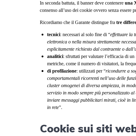
In seconda battuta, il banner deve contenere
una X
consenso all’uso dei cookie ovvero senza essere pr
Ricordiamo che il Garante distingue fra
tre differ
tecnici
: necessari al solo fine di “
effettuare la
elettronica o nella misura strettamente necessa
esplicitamente richiesto dal contraente o dall’u
analitici
: sfruttati per valutare l’efficacia di u
metriche, come il numero di visitatori, la frequ
di profilazione
: utilizzati per “
ricondurre a sog
comportamentali ricorrenti nell’uso delle funzio
cluster omogenei di diversa ampiezza, in modo c
servizio in modo sempre più personalizzato al 
inviare messaggi pubblicitari mirati, cioè in l
in rete
”.
Cookie sui siti web