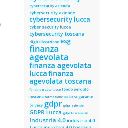
cybersecurity azienda
l
cybersecurity aziende
cybersecurity lucca
e
cyber security lucca
cybersecurity toscana
esg
digitalizzazione
finanza
agevolata
finanza agevolata
lucca
finanza
agevolata toscana
fondo perduto
fondo perduto lucca
toscana
garante
formazione 4.0 lucca
gdpr
privacy
gdpr aziende
GDPR Lucca
gdpr toscana
hr
industria 4.0
industria 4.0
Lucca
industria 4.0 toscana