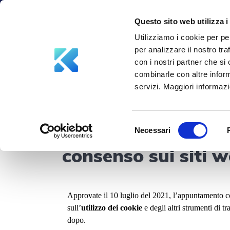
info@aksiliagroup.com
+39 347 5748387
Questo sito web utilizza i
Utilizziamo i cookie per pe
per analizzare il nostro tra
con i nostri partner che si
combinarle con altre inform
servizi. Maggiori informazio
Selezione
Uso dei cookie, nu
Necessari
del
consenso
consenso sui siti 
Approvate il 10 luglio del 2021, l’appuntamento co
sull’
utilizzo dei cookie
e degli altri strumenti di t
dopo.