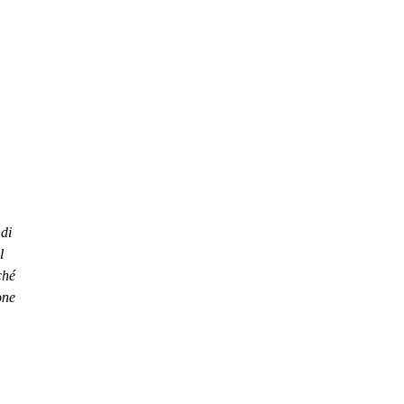
i
 di
l
ché
one