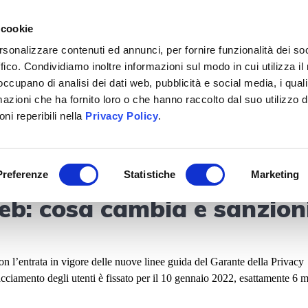
+39 02 40703351
 cookie
rsonalizzare contenuti ed annunci, per fornire funzionalità dei so
ffico. Condividiamo inoltre informazioni sul modo in cui utilizza il 
CHI SIAMO
SERVIZI
BITRIX24
LAVORA CON 
 occupano di analisi dei dati web, pubblicità e social media, i qual
azioni che ha fornito loro o che hanno raccolto dal suo utilizzo d
ni reperibili nella
Privacy Policy
.
ove norme sulla gestione d
Preferenze
Statistiche
Marketing
web: cosa cambia e sanzion
n l’entrata in vigore delle nuove linee guida del Garante della Privacy
racciamento degli utenti è fissato per il 10 gennaio 2022, esattamente 6 