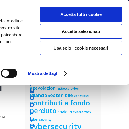
C
O
Accetta tutti i cookie
M
cial media e
P
nostro sito
NOI
BLOG
CONTATTI
Accetta selezionati
I
i potrebbero
L
ei loro
Usa solo i cookie necessari
A
O
R
A
el
Mostra dettagli
CLOUD
I
L
i
agevolazioni
attacco cyber
M
BilancioSostenibile
contributi
O
contributi a fondo
D
perduto
U
covid19
cyberattack
mesi
L
cyber security
cybersecurity
O