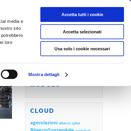
Accetta tutti i cookie
cial media e
nostro sito
NOI
BLOG
CONTATTI
Accetta selezionati
i potrebbero
ei loro
Usa solo i cookie necessari
Mostra dettagli
COMPILA ORA IL
MODULO
CLOUD
agevolazioni
attacco cyber
BilancioSostenibile
contributi