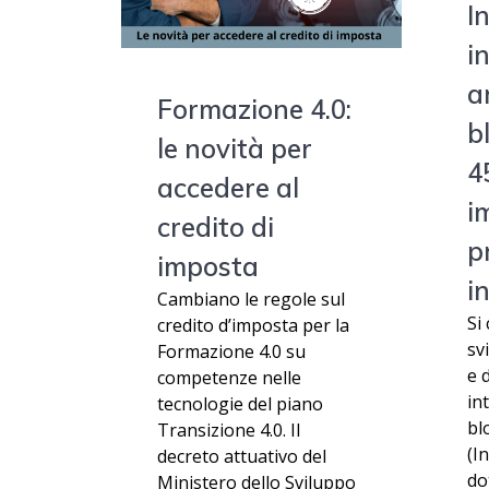
I
i
ar
Formazione 4.0:
b
le novità per
4
accedere al
i
credito di
p
imposta
i
Cambiano le regole sul
Si
credito d’imposta per la
sv
Formazione 4.0 su
e 
competenze nelle
int
tecnologie del piano
bl
Transizione 4.0. Il
(I
decreto attuativo del
do
Ministero dello Sviluppo