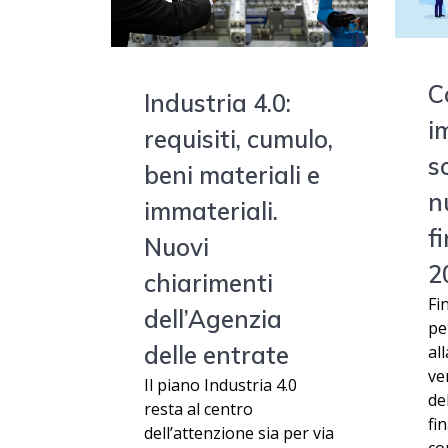
C
Industria 4.0:
i
requisiti, cumulo,
s
beni materiali e
n
immateriali.
f
Nuovi
2
chiarimenti
Fi
dell’Agenzia
pe
delle entrate
all
ve
Il piano Industria 4.0
de
resta al centro
fi
dell’attenzione sia per via