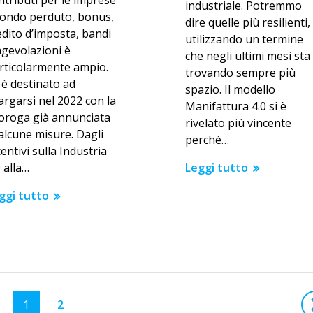
ntributi per le imprese
industriale. Potremmo
fondo perduto, bonus,
dire quelle più resilienti,
edito d’imposta, bandi
utilizzando un termine
agevolazioni è
che negli ultimi mesi sta
rticolarmente ampio.
trovando sempre più
 è destinato ad
spazio. Il modello
largarsi nel 2022 con la
Manifattura 4.0 si è
oroga già annunciata
rivelato più vincente
 alcune misure. Dagli
perché…
centivi sulla Industria
Leggi tutto
0 alla…
ggi tutto
1
2