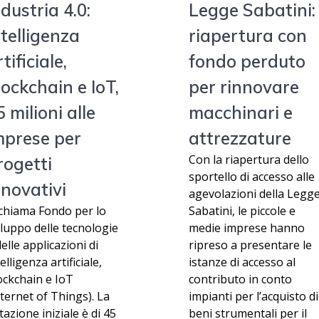
ndustria 4.0:
Legge Sabatini:
ntelligenza
riapertura con
tificiale,
fondo perduto
lockchain e IoT,
per rinnovare
5 milioni alle
macchinari e
mprese per
attrezzature
Con la riapertura dello
rogetti
sportello di accesso alle
nnovativi
agevolazioni della Legg
 chiama Fondo per lo
Sabatini, le piccole e
iluppo delle tecnologie
medie imprese hanno
delle applicazioni di
ripreso a presentare le
elligenza artificiale,
istanze di accesso al
ockchain e IoT
contributo in conto
nternet of Things). La
impianti per l’acquisto di
tazione iniziale è di 45
beni strumentali per il