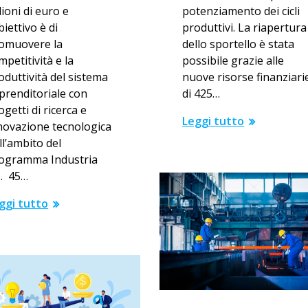
lioni di euro e
potenziamento dei cicli
biettivo è di
produttivi. La riapertura
omuovere la
dello sportello è stata
mpetitività e la
possibile grazie alle
oduttività del sistema
nuove risorse finanziari
prenditoriale con
di 425…
ogetti di ricerca e
Leggi tutto
novazione tecnologica
ll’ambito del
ogramma Industria
0. 45…
ggi tutto