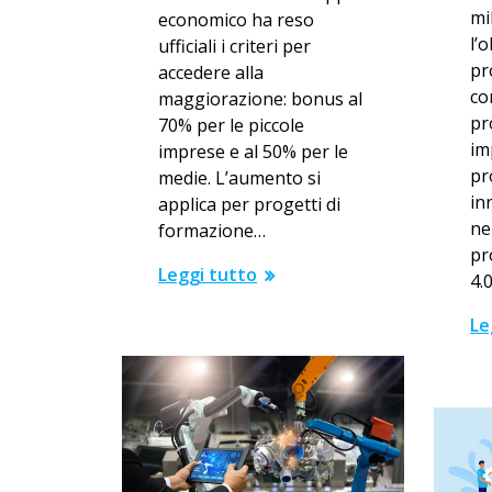
mi
economico ha reso
l’o
ufficiali i criteri per
pr
accedere alla
co
maggiorazione: bonus al
pr
70% per le piccole
im
imprese e al 50% per le
pr
medie. L’aumento si
in
applica per progetti di
ne
formazione…
pr
Leggi tutto
4.
Le