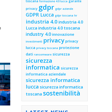
toscana
garante
formazione 4.0 lucca
gdpr
privacy
gdpr aziende
GDPR Lucca
gdpr toscana
hr
industria 4.0
industria 4.0
Lucca
industria 4.0 toscana
e
industry 4.0
innovazione
privacy
privacy
investimenti
lucca
protezione
privacy toscana
dati
sicurezza
ransomware
sicurezza
informatica
sicurezza
informatica aziendale
sicurezza informatica
lucca
sicurezza informatica
sostenibilità
toscana