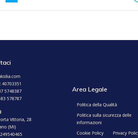
taci
ksilia.com
2 40703351
Area Legale
47 5748387
583 578787
Politica della Qualità
l
Politica sulla sicurezza delle
orta Vittoria, 28
informazioni
ano (MI)
Cookie Policy
Privacy Polic
2249540465