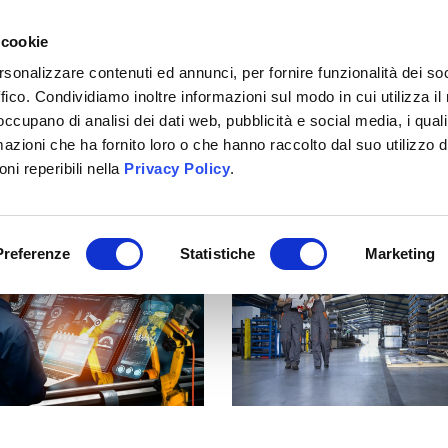
+39 02 40703351
 cookie
rsonalizzare contenuti ed annunci, per fornire funzionalità dei so
ffico. Condividiamo inoltre informazioni sul modo in cui utilizza il 
CHI SIAMO
SERVIZI
BITRIX24
LAVORA CON 
 occupano di analisi dei dati web, pubblicità e social media, i qual
azioni che ha fornito loro o che hanno raccolto dal suo utilizzo d
ni reperibili nella
Privacy Policy
.
Preferenze
Statistiche
Marketing