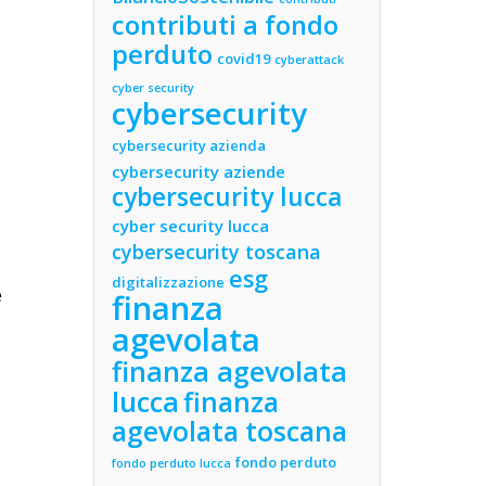
contributi a fondo
perduto
covid19
cyberattack
cyber security
cybersecurity
cybersecurity azienda
cybersecurity aziende
cybersecurity lucca
cyber security lucca
cybersecurity toscana
esg
digitalizzazione
e
finanza
agevolata
finanza agevolata
lucca
finanza
agevolata toscana
fondo perduto
fondo perduto lucca