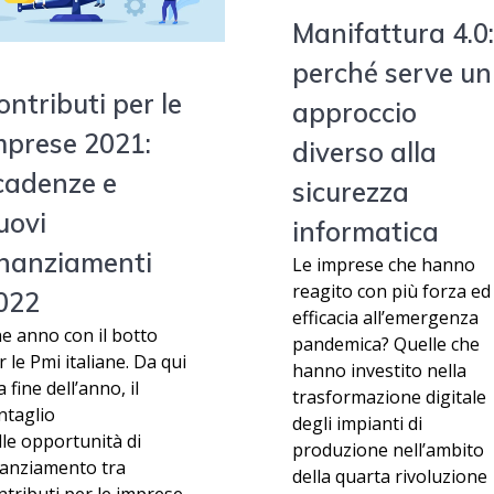
Manifattura 4.0
perché serve un
ontributi per le
approccio
mprese 2021:
diverso alla
cadenze e
sicurezza
uovi
informatica
inanziamenti
Le imprese che hanno
reagito con più forza ed
022
efficacia all’emergenza
ne anno con il botto
pandemica? Quelle che
r le Pmi italiane. Da qui
hanno investito nella
a fine dell’anno, il
trasformazione digitale
ntaglio
degli impianti di
lle opportunità di
produzione nell’ambito
nanziamento tra
della quarta rivoluzione