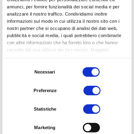
toscana
fondo perduto toscana
annunci, per fornire funzionalità dei social media e per
fondo perduto lucca
gdpr
analizzare il nostro traffico. Condividiamo inoltre
garante privacy
formazione 4.0 lucca
gdpr
industria
GDPR Lucca
informazioni sul modo in cui utilizza il nostro sito con i
aziende
gdpr toscana
hr
4.0
nostri partner che si occupano di analisi dei dati web,
industria 4.0 Lucca
industria 4.0 toscana
privacy
pubblicità e social media, i quali potrebbero combinarle
industry 4.0
innovazione
investimenti
con altre informazioni che ha fornito loro o che hanno
privacy lucca
protezione dati
privacy toscana
sicurezza
raccolto dal suo utilizzo dei loro servizi. Maggiori
sicurezza
ransomware
informatica
informazioni reperibili nella
Privacy Policy
.
sicurezza informatica
sicurezza informatica lucca
aziendale
Selezione
sicurezza informatica toscana
Necessari
del
sostenibilità
consenso
Preferenze
LATEST NEWS
Statistiche
Legge 132/2025: governance intelligenza
artificiale in Italia
Ottobre 15, 2025
Marketing
Adeguarsi alla Direttiva NIS2: Come proteggere