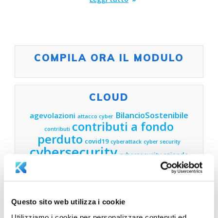
COMPILA ORA IL MODULO
CLOUD
BilancioSostenibile
agevolazioni
attacco cyber
contributi a fondo
contributi
perduto
covid19
cyberattack
cyber security
cybersecurity
cybersecurity azienda
cybersecurity
cybersecurity aziende
lucca
cybersecurity
cyber security lucca
finanza
esg
toscana
digitalizzazione
agevolata
finanza agevolata
Questo sito web utilizza i cookie
lucca
finanza agevolata
Utilizziamo i cookie per personalizzare contenuti ed