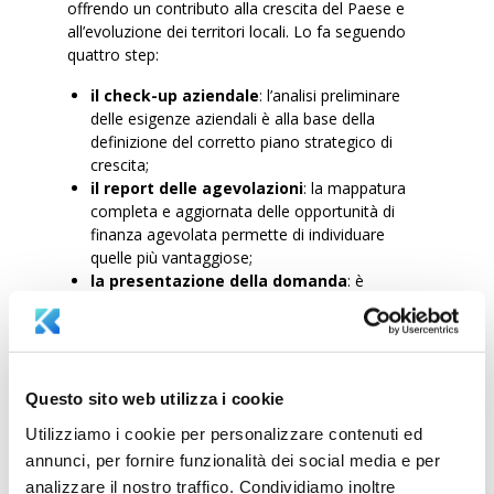
offrendo un contributo alla crescita del Paese e
all’evoluzione dei territori locali. Lo fa seguendo
quattro step:
il check-up aziendale
: l’analisi preliminare
delle esigenze aziendali è alla base della
definizione del corretto piano strategico di
crescita;
il report delle agevolazioni
: la mappatura
completa e aggiornata delle opportunità di
finanza agevolata permette di individuare
quelle più vantaggiose;
la presentazione della domanda
: è
fondamentale non commettere errori nella
fase della presentazione della domanda ai
bandi di interesse per ricevere i contributi;
la rendicontazione del contributo
: la
corretta gestione della rendicontazione è
Questo sito web utilizza i cookie
necessaria per l’erogazione del contributo in
Utilizziamo i cookie per personalizzare contenuti ed
tempi brevi e senza contestazioni.
annunci, per fornire funzionalità dei social media e per
analizzare il nostro traffico. Condividiamo inoltre