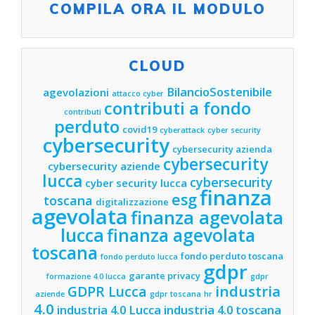
COMPILA ORA IL MODULO
CLOUD
BilancioSostenibile
agevolazioni
attacco cyber
contributi a fondo
contributi
perduto
covid19
cyberattack
cyber security
cybersecurity
cybersecurity azienda
cybersecurity
cybersecurity aziende
lucca
cybersecurity
cyber security lucca
finanza
esg
toscana
digitalizzazione
agevolata
finanza agevolata
lucca
finanza agevolata
toscana
fondo perduto toscana
fondo perduto lucca
gdpr
garante privacy
formazione 4.0 lucca
gdpr
industria
GDPR Lucca
aziende
gdpr toscana
hr
4.0
industria 4.0 Lucca
industria 4.0 toscana