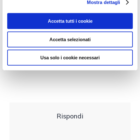
Mostra dettagli
FINANZA AGEVOLATA
Accetta tutti i cookie
Precedente:
Come
Successivo:
Brevetti+,
fare attività di
Accetta selezionati
Disegni+ e Marchi+:
recruiting del
tutto sui nuovi bandi
personale secondo il
2023
GDPR
Usa solo i cookie necessari
Rispondi