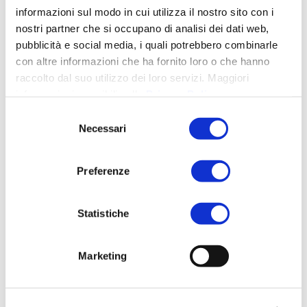
informazioni sul modo in cui utilizza il nostro sito con i
Scopri i fondi che ti
nostri partner che si occupano di analisi dei dati web,
spettano
pubblicità e social media, i quali potrebbero combinarle
con altre informazioni che ha fornito loro o che hanno
raccolto dal suo utilizzo dei loro servizi. Maggiori
informazioni reperibili nella
Privacy Policy
.
Selezione
Necessari
Condividi:
del
consenso
X
Facebook
LinkedIn
Preferenze
WhatsApp
Telegram
Statistiche
Mi piace:
Marketing
CONTRIBUTI
CONTRIBUTI 2023
CRITERI ESG