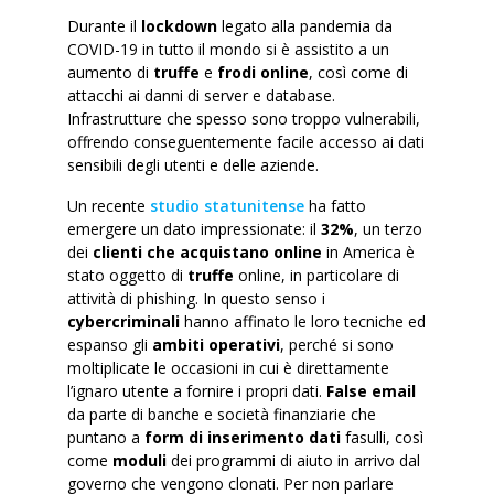
Durante il
lockdown
legato alla pandemia da
COVID-19 in tutto il mondo si è assistito a un
aumento di
truffe
e
frodi online
, così come di
attacchi ai danni di server e database.
Infrastrutture che spesso sono troppo vulnerabili,
offrendo conseguentemente facile accesso ai dati
sensibili degli utenti e delle aziende.
Un recente
studio statunitense
ha fatto
emergere un dato impressionate: il
32%
, un terzo
dei
clienti che acquistano online
in America è
stato oggetto di
truffe
online, in particolare di
attività di phishing. In questo senso i
cybercriminali
hanno affinato le loro tecniche ed
espanso gli
ambiti operativi
, perché si sono
moltiplicate le occasioni in cui è direttamente
l’ignaro utente a fornire i propri dati.
False email
da parte di banche e società finanziarie che
puntano a
form di inserimento dati
fasulli, così
come
moduli
dei programmi di aiuto in arrivo dal
governo che vengono clonati. Per non parlare