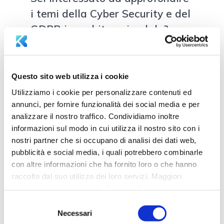
i temi della Cyber Security e del
GDPR in ambito aziendale?
Prenota gratuitamente il
Questo sito web utilizza i cookie
tuo posto per il Webinar
di Aksilia Group e
Utilizziamo i cookie per personalizzare contenuti ed
Welcome Italia che si
terrà lunedì 5 Ottobre
annunci, per fornire funzionalità dei social media e per
2020!
analizzare il nostro traffico. Condividiamo inoltre
informazioni sul modo in cui utilizza il nostro sito con i
nostri partner che si occupano di analisi dei dati web,
Condividi:
pubblicità e social media, i quali potrebbero combinarle
X
Facebook
LinkedIn
con altre informazioni che ha fornito loro o che hanno
raccolto dal suo utilizzo dei loro servizi. Maggiori
WhatsApp
Telegram
informazioni reperibili nella
Privacy Policy
.
Selezione
Mi piace:
Necessari
del