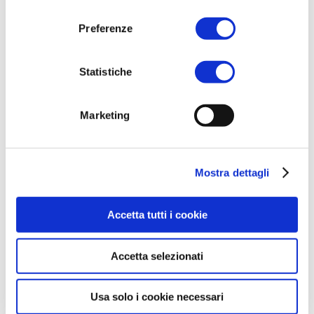
consenso
Preferenze
Statistiche
Precedente:
Successivo:
La Guida
Marketing
Record di sanzioni in
ai Finanziamenti
Italia: privacy e
Europei a Fondo
gestione dei dati
Perduto 2021
Mostra dettagli
Accetta tutti i cookie
Accetta selezionati
Rispondi
Usa solo i cookie necessari