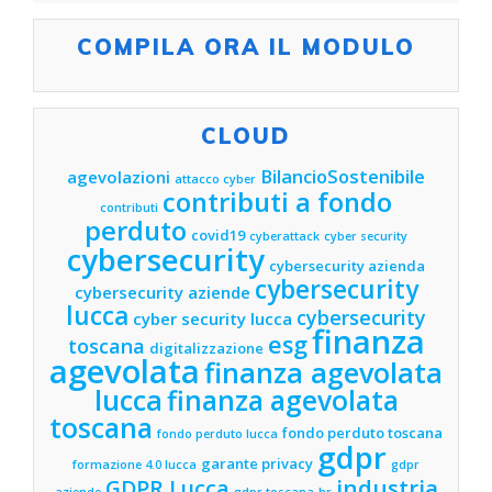
COMPILA ORA IL MODULO
CLOUD
BilancioSostenibile
agevolazioni
attacco cyber
contributi a fondo
contributi
perduto
covid19
cyberattack
cyber security
cybersecurity
cybersecurity azienda
cybersecurity
cybersecurity aziende
lucca
cybersecurity
cyber security lucca
finanza
esg
toscana
digitalizzazione
agevolata
finanza agevolata
lucca
finanza agevolata
toscana
fondo perduto toscana
fondo perduto lucca
gdpr
garante privacy
formazione 4.0 lucca
gdpr
industria
GDPR Lucca