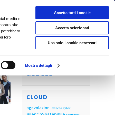
Accetta tutti i cookie
cial media e
nostro sito
NOI
BLOG
CONTATTI
Accetta selezionati
i potrebbero
ei loro
Usa solo i cookie necessari
Mostra dettagli
COMPILA ORA IL
MODULO
CLOUD
agevolazioni
attacco cyber
BilancioSostenibile
contributi