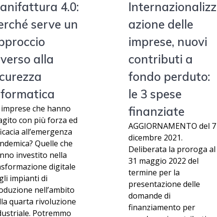
anifattura 4.0:
Internazionalizz
erché serve un
azione delle
pproccio
imprese, nuovi
iverso alla
contributi a
icurezza
fondo perduto:
nformatica
le 3 spese
 imprese che hanno
finanziate
agito con più forza ed
AGGIORNAMENTO del 7
ficacia all’emergenza
dicembre 2021.
ndemica? Quelle che
Deliberata la proroga al
nno investito nella
31 maggio 2022 del
asformazione digitale
termine per la
gli impianti di
presentazione delle
oduzione nell’ambito
domande di
lla quarta rivoluzione
finanziamento per
dustriale. Potremmo