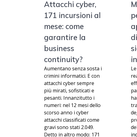
Attacchi cyber,
M
171 incursioni al
p
mese: come
a
garantire la
d
business
s
continuity?
i
Aumentano senza sosta i
Le
crimini informatici. E con
re
attacchi cyber sempre
ef
più mirati, sofisticati e
pa
pesanti. Innanzitutto i
ha
numeri: nel 12 mesi dello
tr
scorso anno i cyber
de
attacchi classificati come
pr
gravi sono stati 2.049.
de
Detto in altro modo: 171
in