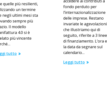
accedere ai contributi a
re quelle più resilienti,
fondo perduto per
ilizzando un termine
l’internazionalizzazione
e negli ultimi mesi sta
delle imprese. Restano
ovando sempre più
invariate le agevolazioni
azio. Il modello
che illustriamo qui di
nifattura 4.0 si è
seguito, riferite a 3 line
velato più vincente
di finanziamento. L’ora 
rché…
la data da segnare sul
calendario…
ggi tutto
Leggi tutto