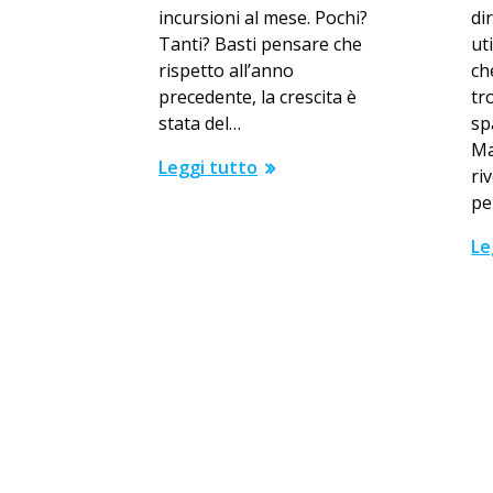
incursioni al mese. Pochi?
di
Tanti? Basti pensare che
ut
rispetto all’anno
ch
precedente, la crescita è
tr
stata del…
sp
Ma
Leggi tutto
ri
pe
Le