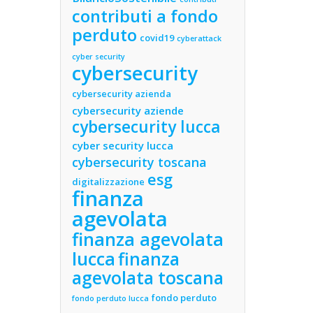
contributi a fondo
perduto
covid19
cyberattack
cyber security
cybersecurity
cybersecurity azienda
cybersecurity aziende
cybersecurity lucca
cyber security lucca
cybersecurity toscana
esg
digitalizzazione
finanza
agevolata
finanza agevolata
lucca
finanza
agevolata toscana
fondo perduto
fondo perduto lucca