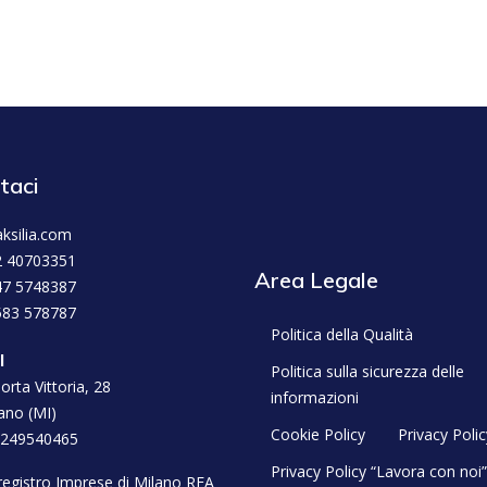
taci
ksilia.com
2 40703351
Area Legale
47 5748387
583 578787
Politica della Qualità
l
Politica sulla sicurezza delle
orta Vittoria, 28
informazioni
ano (MI)
Cookie Policy
Privacy Polic
2249540465
Privacy Policy “Lavora con noi”
l registro Imprese di Milano REA