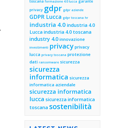
toscana
garante
formazione 4.0 lucca
gdpr
privacy
gdpr aziende
GDPR Lucca
gdpr toscana
hr
industria 4.0
industria 4.0
,
Lucca
industria 4.0 toscana
industry 4.0
innovazione
e
privacy
privacy
investimenti
e
lucca
protezione
privacy toscana
dati
sicurezza
ransomware
sicurezza
informatica
sicurezza
informatica aziendale
sicurezza informatica
lucca
sicurezza informatica
sostenibilità
toscana