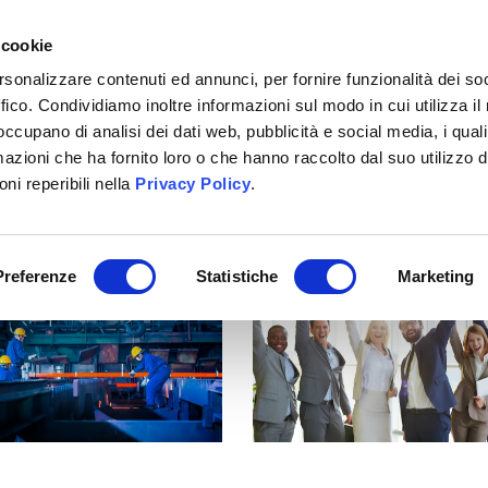
+39 02 40703351
 cookie
rsonalizzare contenuti ed annunci, per fornire funzionalità dei so
ffico. Condividiamo inoltre informazioni sul modo in cui utilizza il 
CHI SIAMO
SERVIZI
BITRIX24
LAVORA CON 
 occupano di analisi dei dati web, pubblicità e social media, i qual
azioni che ha fornito loro o che hanno raccolto dal suo utilizzo d
ni reperibili nella
Privacy Policy
.
Preferenze
Statistiche
Marketing