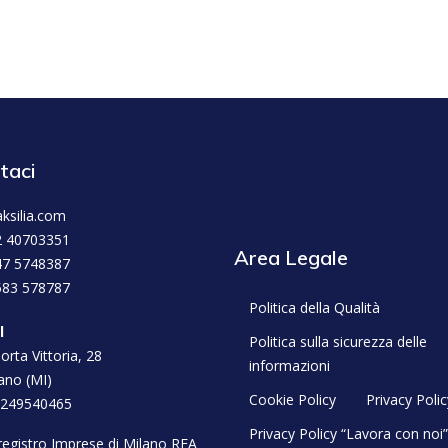
taci
ksilia.com
2 40703351
Area Legale
47 5748387
583 578787
Politica della Qualità
l
Politica sulla sicurezza delle
orta Vittoria, 28
informazioni
ano (MI)
Cookie Policy
Privacy Polic
2249540465
Privacy Policy “Lavora con noi”
l registro Imprese di Milano REA