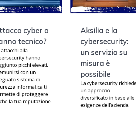
ttacco cyber o
Aksilia e la
anno tecnico?
cybersecurity:
 attacchi alla
un servizio su
bersecurity hanno
misura è
ggiunto picchi elevati.
emunirsi con un
possibile
eguato sistema di
La cybersecurity richied
curezza informatica ti
un approccio
rmette di proteggere
diversificato in base alle
che la tua reputazione.
esigenze dell’azienda.