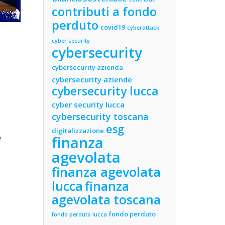
contributi a fondo
perduto
covid19
cyberattack
cyber security
cybersecurity
cybersecurity azienda
cybersecurity aziende
cybersecurity lucca
cyber security lucca
cybersecurity toscana
esg
digitalizzazione
e
finanza
agevolata
finanza agevolata
lucca
finanza
agevolata toscana
fondo perduto
fondo perduto lucca