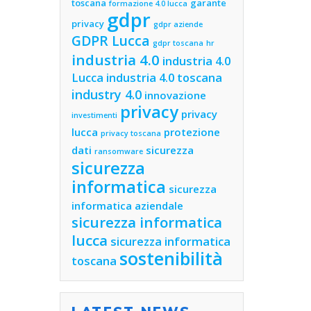
toscana
garante
formazione 4.0 lucca
gdpr
privacy
gdpr aziende
GDPR Lucca
gdpr toscana
hr
industria 4.0
industria 4.0
Lucca
industria 4.0 toscana
industry 4.0
innovazione
privacy
privacy
investimenti
lucca
protezione
privacy toscana
dati
sicurezza
ransomware
sicurezza
informatica
sicurezza
informatica aziendale
sicurezza informatica
lucca
sicurezza informatica
sostenibilità
toscana