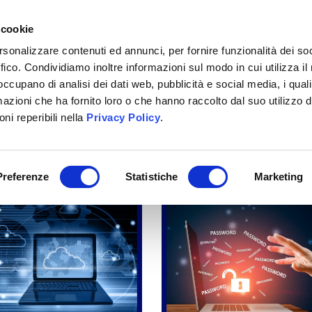
+39 02 40703351
 cookie
rsonalizzare contenuti ed annunci, per fornire funzionalità dei so
ffico. Condividiamo inoltre informazioni sul modo in cui utilizza il 
CHI SIAMO
SERVIZI
BITRIX24
LAVORA CON 
 occupano di analisi dei dati web, pubblicità e social media, i qual
azioni che ha fornito loro o che hanno raccolto dal suo utilizzo d
ni reperibili nella
Privacy Policy
.
Preferenze
Statistiche
Marketing