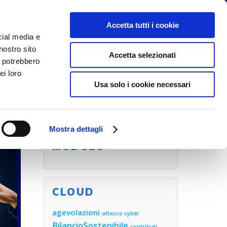
Accetta tutti i cookie
cial media e
nostro sito
NOI
BLOG
CONTATTI
Accetta selezionati
i potrebbero
ei loro
Usa solo i cookie necessari
Mostra dettagli
COMPILA ORA IL
MODULO
CLOUD
agevolazioni
attacco cyber
BilancioSostenibile
contributi