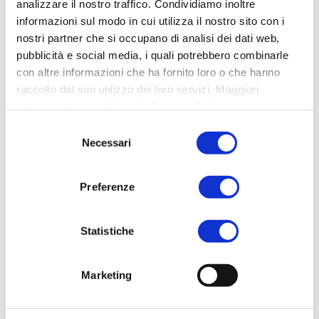
analizzare il nostro traffico. Condividiamo inoltre
4.0
industria 4.0 Lucca
industria 4.0 toscana
informazioni sul modo in cui utilizza il nostro sito con i
privacy
industry 4.0
innovazione
investimenti
nostri partner che si occupano di analisi dei dati web,
privacy lucca
protezione dati
privacy toscana
pubblicità e social media, i quali potrebbero combinarle
sicurezza
sicurezza
ransomware
con altre informazioni che ha fornito loro o che hanno
informatica
sicurezza informatica
raccolto dal suo utilizzo dei loro servizi. Maggiori
sicurezza informatica lucca
aziendale
informazioni reperibili nella
Privacy Policy
.
sicurezza informatica toscana
sostenibilità
Selezione
Necessari
del
consenso
LATEST NEWS
Preferenze
Legge 132/2025: governance intelligenza
artificiale in Italia
Ottobre 15, 2025
Statistiche
Adeguarsi alla Direttiva NIS2: Come proteggere
la tua azienda con Aksilia Suite e Cerbeyra
Luglio
Marketing
16, 2025
Parità di Genere in Azienda: Vantaggi e