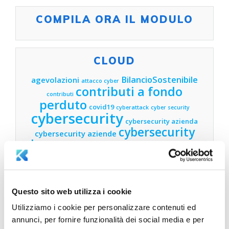
COMPILA ORA IL MODULO
CLOUD
BilancioSostenibile
agevolazioni
attacco cyber
contributi a fondo
contributi
perduto
covid19
cyberattack
cyber security
cybersecurity
cybersecurity azienda
cybersecurity
cybersecurity aziende
lucca
cybersecurity
cyber security lucca
finanza
esg
toscana
digitalizzazione
agevolata
finanza agevolata
lucca
finanza agevolata
Questo sito web utilizza i cookie
toscana
fondo perduto toscana
fondo perduto lucca
gdpr
Utilizziamo i cookie per personalizzare contenuti ed
garante privacy
formazione 4.0 lucca
gdpr
annunci, per fornire funzionalità dei social media e per
industria
GDPR Lucca
aziende
gdpr toscana
hr