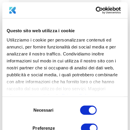
Questo sito web utilizza i cookie
Utilizziamo i cookie per personalizzare contenuti ed
annunci, per fornire funzionalità dei social media e per
analizzare il nostro traffico. Condividiamo inoltre
informazioni sul modo in cui utilizza il nostro sito con i
nostri partner che si occupano di analisi dei dati web,
pubblicità e social media, i quali potrebbero combinarle
COMPILA ORA IL MODULO
con altre informazioni che ha fornito loro o che hanno
raccolto dal suo utilizzo dei loro servizi. Maggiori
informazioni reperibili nella
Privacy Policy
.
CLOUD
Selezione
Necessari
del
BilancioSostenibile
agevolazioni
attacco cyber
consenso
contributi a fondo
contributi
perduto
Preferenze
covid19
cyberattack
cyber security