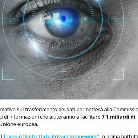
rmativo sul trasferimento dei dati permetterà alla Commissi
ci di informazioni che aiuteranno a facilitare
7,1 miliardi di
’Unione europea.
el
Trans-Atlantic Data Privacy Framework
? In prima battuta