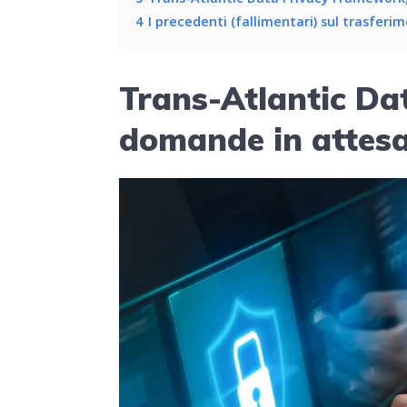
4
I precedenti (fallimentari) sul trasferi
Trans-Atlantic Da
domande in attesa