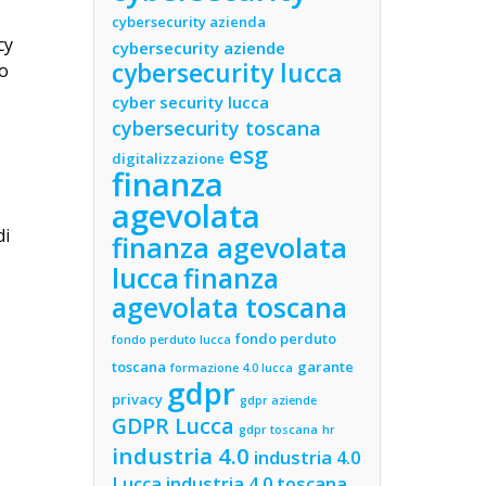
cybersecurity azienda
cy
cybersecurity aziende
cybersecurity lucca
so
cyber security lucca
cybersecurity toscana
esg
digitalizzazione
finanza
agevolata
di
finanza agevolata
lucca
finanza
agevolata toscana
fondo perduto
fondo perduto lucca
toscana
garante
formazione 4.0 lucca
gdpr
privacy
gdpr aziende
GDPR Lucca
gdpr toscana
hr
industria 4.0
industria 4.0
Lucca
industria 4.0 toscana