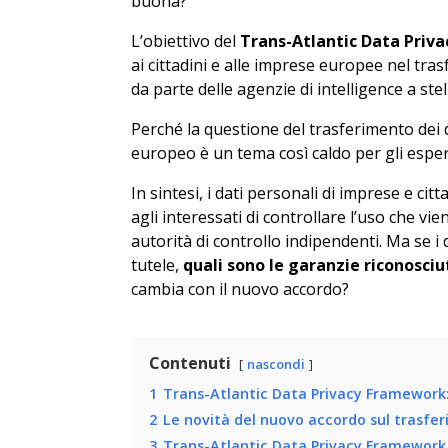
buona?
L’obiettivo del
Trans-Atlantic Data Pri
ai cittadini e alle imprese europee nel tras
da parte delle agenzie di intelligence a stell
Perché la questione del trasferimento dei
europeo è un tema così caldo per gli esper
In sintesi, i dati personali di imprese e ci
agli interessati di controllare l’uso che vie
autorità di controllo indipendenti. Ma se i
tutele,
quali sono le garanzie riconosciu
cambia con il nuovo accordo?
Contenuti
nascondi
1
Trans-Atlantic Data Privacy Framework:
2
Le novità del nuovo accordo sul trasfe
3
Trans-Atlantic Data Privacy Framework,