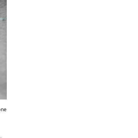
one
,