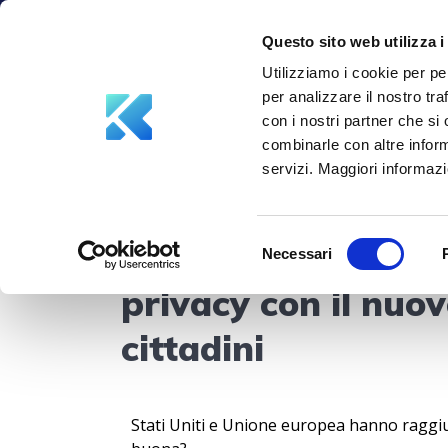
info@aksiliagroup.com
+39 347 5748387
Questo sito web utilizza i
Utilizziamo i cookie per pe
per analizzare il nostro tra
con i nostri partner che si
combinarle con altre inform
servizi. Maggiori informazio
Selezione
Trasferimento dati
Necessari
del
consenso
privacy con il nuo
cittadini
Stati Uniti e Unione europea hanno raggiu