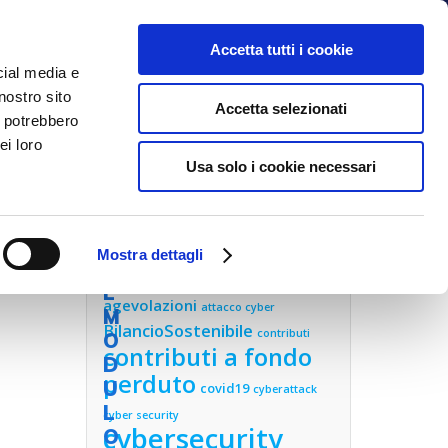
C
O
Accetta tutti i cookie
M
cial media e
P
nostro sito
NOI
BLOG
CONTATTI
Accetta selezionati
I
i potrebbero
L
ei loro
Usa solo i cookie necessari
A
O
R
A
Mostra dettagli
CLOUD
I
L
agevolazioni
attacco cyber
M
BilancioSostenibile
contributi
O
contributi a fondo
D
perduto
U
covid19
cyberattack
L
cyber security
cybersecurity
O