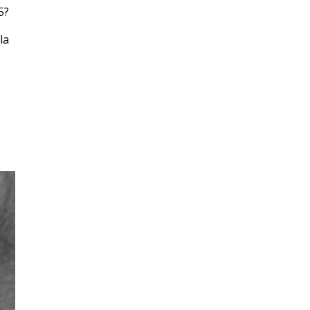
5?
la