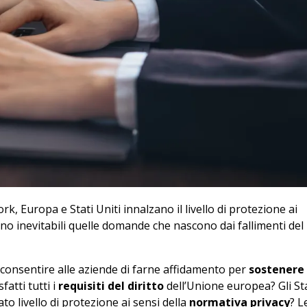
k, Europa e Stati Uniti innalzano il livello di protezione ai
no inevitabili quelle domande che nascono dai fallimenti del
 consentire alle aziende di farne affidamento per
sostenere 
atti tutti i
requisiti del diritto
dell’Unione europea? Gli St
to livello di protezione ai sensi della
normativa privacy
? L