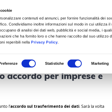
+39 02 40703351
 cookie
rsonalizzare contenuti ed annunci, per fornire funzionalità dei so
ffico. Condividiamo inoltre informazioni sul modo in cui utilizza il 
CHI SIAMO
SERVIZI
BITRIX24
LAVORA CON 
 occupano di analisi dei dati web, pubblicità e social media, i qual
azioni che ha fornito loro o che hanno raccolto dal suo utilizzo d
ni reperibili nella
Privacy Policy
.
 Usa: come cambia la
Preferenze
Statistiche
Marketing
vo accordo per imprese e
nto l’
accordo sul trasferimento dei dati
. Sarà la volta