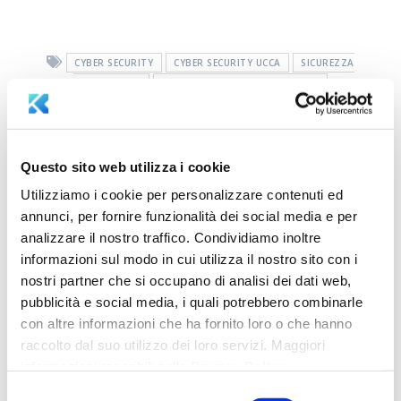
CYBER SECURITY
CYBER SECURITY UCCA
SICUREZZA
INFORMATICA
SICUREZZA INFORMATICA LUCCA
Successivo:
Questo sito web utilizza i cookie
Contributi per le
Precedente:
Fai la
Utilizziamo i cookie per personalizzare contenuti ed
imprese 2021:
mossa giusta con
scadenze e nuovi
annunci, per fornire funzionalità dei social media e per
Aksilia
finanziamenti 2022
analizzare il nostro traffico. Condividiamo inoltre
informazioni sul modo in cui utilizza il nostro sito con i
nostri partner che si occupano di analisi dei dati web,
pubblicità e social media, i quali potrebbero combinarle
con altre informazioni che ha fornito loro o che hanno
raccolto dal suo utilizzo dei loro servizi. Maggiori
informazioni reperibili nella
Privacy Policy
.
Selezione