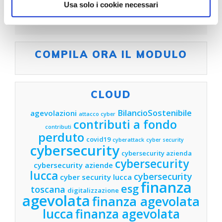
Usa solo i cookie necessari
COMPILA ORA IL MODULO
CLOUD
BilancioSostenibile
agevolazioni
attacco cyber
contributi a fondo
contributi
perduto
covid19
cyberattack
cyber security
cybersecurity
cybersecurity azienda
cybersecurity
cybersecurity aziende
lucca
cybersecurity
cyber security lucca
finanza
esg
toscana
digitalizzazione
agevolata
finanza agevolata
lucca
finanza agevolata