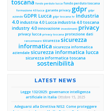
toscana
fondo perduto toscana
fondo perduto lucca
gdpr
garante privacy
formazione 4.0 lucca
gdpr
industria
GDPR Lucca
aziende
gdpr toscana
hr
4.0
industria 4.0 Lucca
industria 4.0 toscana
privacy
industry 4.0
innovazione
investimenti
privacy lucca
protezione dati
privacy toscana
sicurezza
sicurezza
ransomware
informatica
sicurezza informatica
sicurezza informatica lucca
aziendale
sicurezza informatica toscana
sostenibilità
LATEST NEWS
Legge 132/2025: governance intelligenza
artificiale in Italia
Ottobre 15, 2025
Adeguarsi alla Direttiva NIS2: Come proteggere