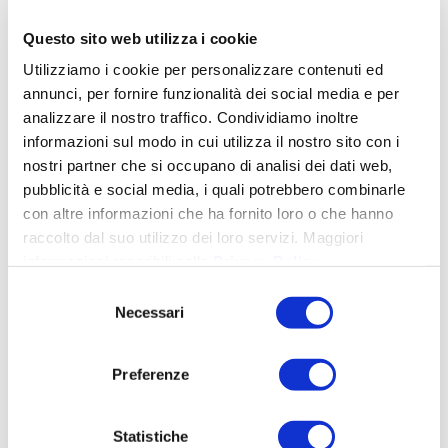
Questo sito web utilizza i cookie
Utilizziamo i cookie per personalizzare contenuti ed
annunci, per fornire funzionalità dei social media e per
analizzare il nostro traffico. Condividiamo inoltre
informazioni sul modo in cui utilizza il nostro sito con i
nostri partner che si occupano di analisi dei dati web,
pubblicità e social media, i quali potrebbero combinarle
con altre informazioni che ha fornito loro o che hanno
raccolto dal suo utilizzo dei loro servizi. Maggiori
COMPILA ORA IL MODULO
informazioni reperibili nella
Privacy Policy
.
Selezione
Necessari
del
CLOUD
consenso
Preferenze
BilancioSostenibile
agevolazioni
attacco cyber
contributi a fondo
contributi
perduto
covid19
Statistiche
cyberattack
cyber security