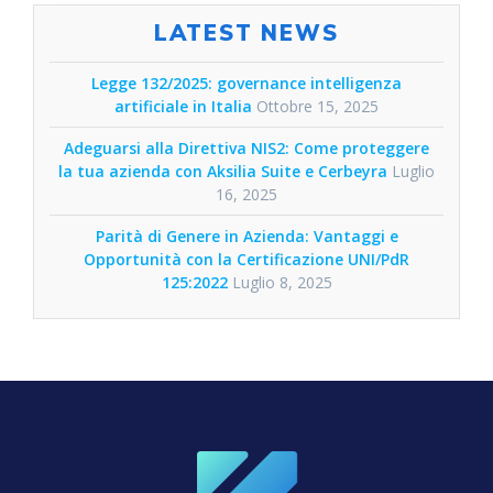
LATEST NEWS
Legge 132/2025: governance intelligenza
artificiale in Italia
Ottobre 15, 2025
Adeguarsi alla Direttiva NIS2: Come proteggere
la tua azienda con Aksilia Suite e Cerbeyra
Luglio
16, 2025
Parità di Genere in Azienda: Vantaggi e
Opportunità con la Certificazione UNI/PdR
125:2022
Luglio 8, 2025