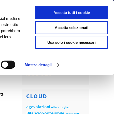
Accetta tutti i cookie
cial media e
nostro sito
NOI
BLOG
CONTATTI
Accetta selezionati
i potrebbero
ei loro
Usa solo i cookie necessari
Mostra dettagli
COMPILA ORA IL
MODULO
tti
CLOUD
agevolazioni
attacco cyber
BilancioSostenibile
contributi