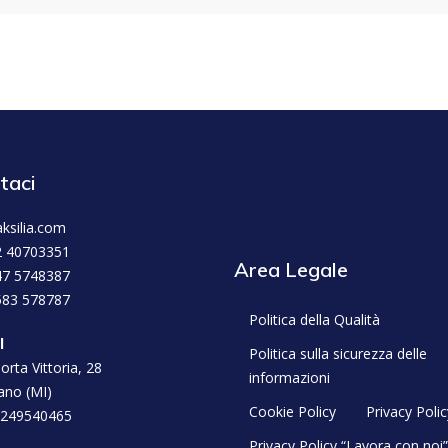
taci
ksilia.com
2 40703351
Area Legale
47 5748387
583 578787
Politica della Qualità
l
Politica sulla sicurezza delle
orta Vittoria, 28
informazioni
ano (MI)
Cookie Policy
Privacy Polic
2249540465
Privacy Policy “Lavora con noi”