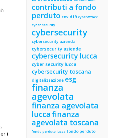
contributi a fondo
uò
perduto
covid19
cyberattack
cyber security
cybersecurity
cybersecurity azienda
cybersecurity aziende
cybersecurity lucca
cyber security lucca
cybersecurity toscana
esg
digitalizzazione
finanza
agevolata
finanza agevolata
lucca
finanza
agevolata toscana
,
fondo perduto
fondo perduto lucca
er i