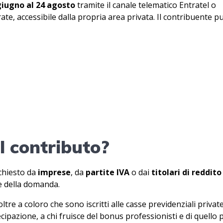
giugno al 24 agosto
tramite il canale telematico Entratel o
rate, accessibile dalla propria area privata. Il contribuente p
l contributo?
chiesto da
imprese
, da
partite IVA
o dai
titolari di reddito
ne della domanda.
oltre a coloro che sono iscritti alle casse previdenziali private
ecipazione, a chi fruisce del bonus professionisti e di quello p