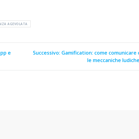
NZA AGEVOLATA
app e
Successivo:
Gamification: come comunicare 
le meccaniche ludich