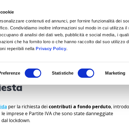
+39 02 40703351
 cookie
rsonalizzare contenuti ed annunci, per fornire funzionalità dei so
ffico. Condividiamo inoltre informazioni sul modo in cui utilizza il 
CHI SIAMO
SERVIZI
BITRIX24
LAVORA CON 
 occupano di analisi dei dati web, pubblicità e social media, i qual
azioni che ha fornito loro o che hanno raccolto dal suo utilizzo d
ni reperibili nella
Privacy Policy
.
perduto, pubblicato il
Preferenze
Statistiche
Marketing
iesta
ida
per la richiesta dei
contributi a fondo perduto
, introdo
e le imprese e Partite IVA che sono state danneggiate
 dal lockdown.