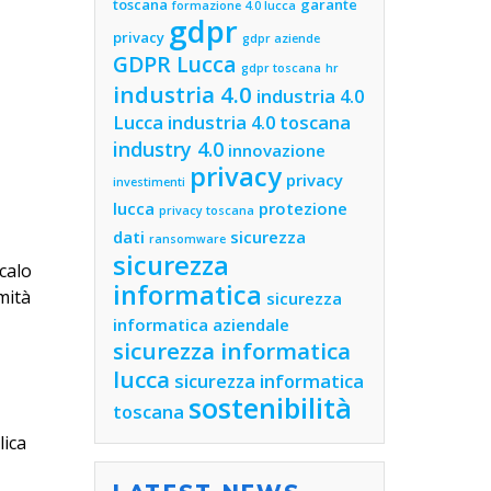
toscana
garante
formazione 4.0 lucca
gdpr
privacy
gdpr aziende
GDPR Lucca
gdpr toscana
hr
industria 4.0
industria 4.0
Lucca
industria 4.0 toscana
industry 4.0
innovazione
privacy
privacy
investimenti
lucca
protezione
privacy toscana
dati
sicurezza
ransomware
sicurezza
 calo
informatica
amità
sicurezza
informatica aziendale
sicurezza informatica
lucca
sicurezza informatica
sostenibilità
toscana
lica