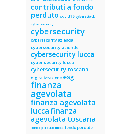
contributi a fondo
perduto
covid19
cyberattack
cyber security
cybersecurity
cybersecurity azienda
cybersecurity aziende
cybersecurity lucca
cyber security lucca
cybersecurity toscana
esg
digitalizzazione
finanza
agevolata
finanza agevolata
lucca
finanza
agevolata toscana
fondo perduto
fondo perduto lucca