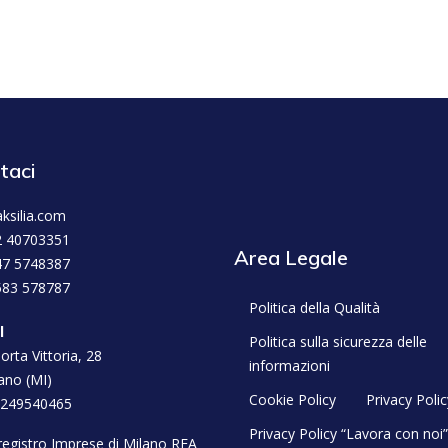
taci
ksilia.com
2 40703351
Area Legale
47 5748387
583 578787
Politica della Qualità
l
Politica sulla sicurezza delle
orta Vittoria, 28
informazioni
ano (MI)
Cookie Policy
Privacy Polic
2249540465
Privacy Policy “Lavora con noi”
l registro Imprese di Milano REA