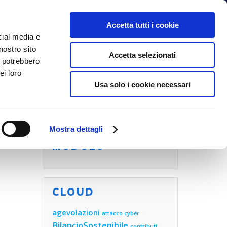
Accetta tutti i cookie
cial media e
nostro sito
NOI
BLOG
CONTATTI
Accetta selezionati
i potrebbero
ei loro
Usa solo i cookie necessari
Mostra dettagli
COMPILA ORA IL
MODULO
CLOUD
agevolazioni
attacco cyber
BilancioSostenibile
contributi