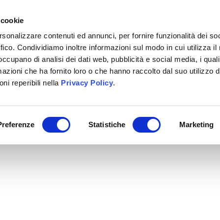
+39 02 40703351
 cookie
rsonalizzare contenuti ed annunci, per fornire funzionalità dei so
ffico. Condividiamo inoltre informazioni sul modo in cui utilizza il 
CHI SIAMO
SERVIZI
BITRIX24
LAVORA CON 
 occupano di analisi dei dati web, pubblicità e social media, i qual
azioni che ha fornito loro o che hanno raccolto dal suo utilizzo d
ni reperibili nella
Privacy Policy
.
Preferenze
Statistiche
Marketing