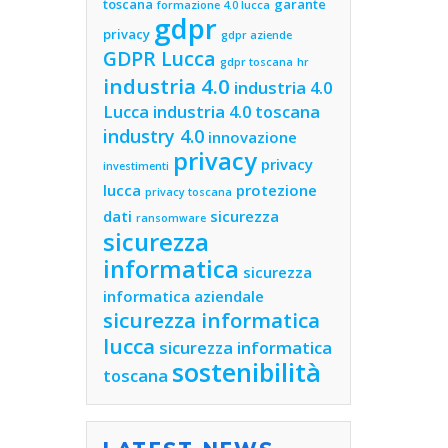
toscana
garante
formazione 4.0 lucca
gdpr
privacy
gdpr aziende
GDPR Lucca
gdpr toscana
hr
industria 4.0
industria 4.0
Lucca
industria 4.0 toscana
industry 4.0
innovazione
privacy
privacy
investimenti
lucca
protezione
privacy toscana
dati
sicurezza
ransomware
sicurezza
informatica
sicurezza
informatica aziendale
sicurezza informatica
lucca
sicurezza informatica
sostenibilità
toscana