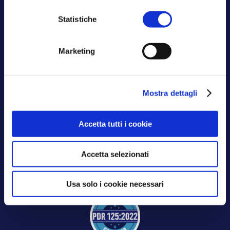
Statistiche
Marketing
Mostra dettagli
Aksilia certificata
ISO 9001:2015
ISO 27001:2022
Accetta tutti i cookie
Accetta selezionati
Usa solo i cookie necessari