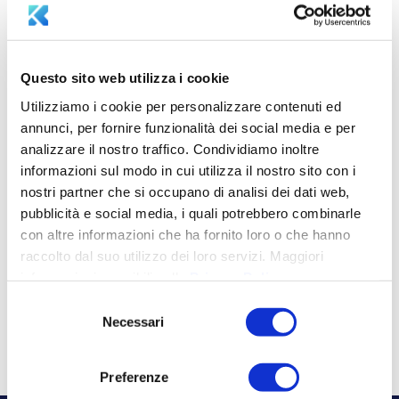
sicurezza informatica lucca
aziendale
sicurezza informatica toscana
sostenibilità
Questo sito web utilizza i cookie
Utilizziamo i cookie per personalizzare contenuti ed
LATEST NEWS
annunci, per fornire funzionalità dei social media e per
analizzare il nostro traffico. Condividiamo inoltre
Legge 132/2025: governance intelligenza
informazioni sul modo in cui utilizza il nostro sito con i
artificiale in Italia
Ottobre 15, 2025
nostri partner che si occupano di analisi dei dati web,
Adeguarsi alla Direttiva NIS2: Come proteggere
pubblicità e social media, i quali potrebbero combinarle
la tua azienda con Aksilia Suite e Cerbeyra
Luglio
con altre informazioni che ha fornito loro o che hanno
16, 2025
raccolto dal suo utilizzo dei loro servizi. Maggiori
informazioni reperibili nella
Privacy Policy
.
Parità di Genere in Azienda: Vantaggi e
Opportunità con la Certificazione UNI/PdR
Selezione
125:2022
Luglio 8, 2025
Necessari
del
consenso
Preferenze