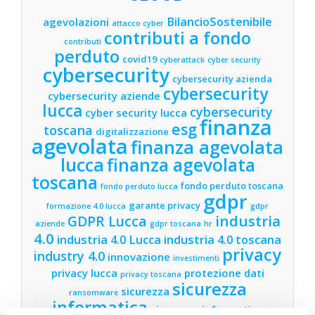
BilancioSostenibile
agevolazioni
attacco cyber
contributi a fondo
contributi
perduto
covid19
cyberattack
cyber security
cybersecurity
cybersecurity azienda
cybersecurity
cybersecurity aziende
lucca
cybersecurity
cyber security lucca
finanza
esg
toscana
digitalizzazione
agevolata
finanza agevolata
lucca
finanza agevolata
toscana
fondo perduto toscana
fondo perduto lucca
gdpr
garante privacy
formazione 4.0 lucca
gdpr
industria
GDPR Lucca
aziende
gdpr toscana
hr
4.0
industria 4.0 Lucca
industria 4.0 toscana
privacy
industry 4.0
innovazione
investimenti
privacy lucca
protezione dati
privacy toscana
sicurezza
sicurezza
ransomware
informatica
sicurezza informatica