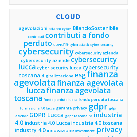
CLOUD
BilancioSostenibile
agevolazioni
attacco cyber
contributi a fondo
contributi
perduto
covid19
cyberattack
cyber security
cybersecurity
cybersecurity azienda
cybersecurity
cybersecurity aziende
lucca
cybersecurity
cyber security lucca
finanza
esg
toscana
digitalizzazione
agevolata
finanza agevolata
lucca
finanza agevolata
toscana
fondo perduto toscana
fondo perduto lucca
gdpr
garante privacy
formazione 4.0 lucca
gdpr
industria
GDPR Lucca
aziende
gdpr toscana
hr
4.0
industria 4.0 Lucca
industria 4.0 toscana
privacy
industry 4.0
innovazione
investimenti