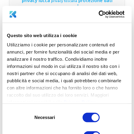
privacy lucca
protezione dati
privacy toscana
sicurezza
sicurezza
ransomware
informatica
sicurezza informatica
sicurezza informatica lucca
aziendale
sicurezza informatica toscana
sostenibilità
Questo sito web utilizza i cookie
Utilizziamo i cookie per personalizzare contenuti ed
annunci, per fornire funzionalità dei social media e per
LATEST NEWS
analizzare il nostro traffico. Condividiamo inoltre
informazioni sul modo in cui utilizza il nostro sito con i
Legge 132/2025: governance intelligenza
nostri partner che si occupano di analisi dei dati web,
artificiale in Italia
Ottobre 15, 2025
pubblicità e social media, i quali potrebbero combinarle
Adeguarsi alla Direttiva NIS2: Come proteggere
con altre informazioni che ha fornito loro o che hanno
la tua azienda con Aksilia Suite e Cerbeyra
Luglio
raccolto dal suo utilizzo dei loro servizi. Maggiori
16, 2025
informazioni reperibili nella
Privacy Policy
.
Selezione
Parità di Genere in Azienda: Vantaggi e
Necessari
Opportunità con la Certificazione UNI/PdR
del
125:2022
Luglio 8, 2025
consenso