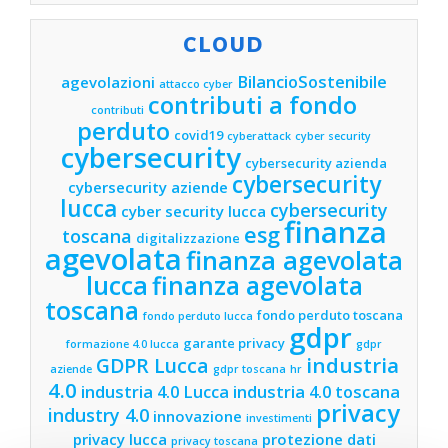
CLOUD
BilancioSostenibile
agevolazioni
attacco cyber
contributi a fondo
contributi
perduto
covid19
cyberattack
cyber security
cybersecurity
cybersecurity azienda
cybersecurity
cybersecurity aziende
lucca
cybersecurity
cyber security lucca
finanza
esg
toscana
digitalizzazione
agevolata
finanza agevolata
lucca
finanza agevolata
toscana
fondo perduto toscana
fondo perduto lucca
gdpr
garante privacy
formazione 4.0 lucca
gdpr
industria
GDPR Lucca
aziende
gdpr toscana
hr
4.0
industria 4.0 Lucca
industria 4.0 toscana
privacy
industry 4.0
innovazione
investimenti
privacy lucca
protezione dati
privacy toscana