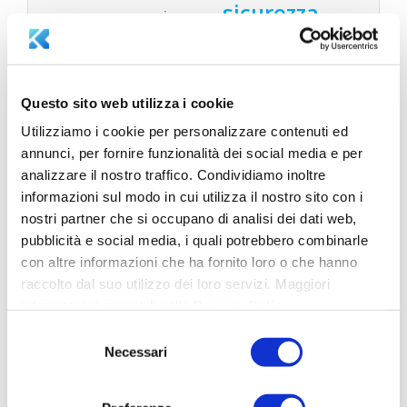
sicurezza
sicurezza
ransomware
informatica
sicurezza informatica
sicurezza informatica lucca
aziendale
sicurezza informatica toscana
sostenibilità
Questo sito web utilizza i cookie
Utilizziamo i cookie per personalizzare contenuti ed
annunci, per fornire funzionalità dei social media e per
LATEST NEWS
analizzare il nostro traffico. Condividiamo inoltre
informazioni sul modo in cui utilizza il nostro sito con i
Legge 132/2025: governance intelligenza
nostri partner che si occupano di analisi dei dati web,
artificiale in Italia
Ottobre 15, 2025
pubblicità e social media, i quali potrebbero combinarle
Adeguarsi alla Direttiva NIS2: Come proteggere
con altre informazioni che ha fornito loro o che hanno
la tua azienda con Aksilia Suite e Cerbeyra
Luglio
raccolto dal suo utilizzo dei loro servizi. Maggiori
16, 2025
informazioni reperibili nella
Privacy Policy
.
Parità di Genere in Azienda: Vantaggi e
Selezione
Opportunità con la Certificazione UNI/PdR
Necessari
del
125:2022
Luglio 8, 2025
consenso