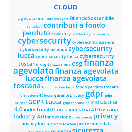
CLOUD
BilancioSostenibile
agevolazioni
attacco cyber
contributi a fondo
contributi
perduto
covid19
cyberattack
cyber security
cybersecurity
cybersecurity azienda
cybersecurity
cybersecurity aziende
lucca
cybersecurity
cyber security lucca
finanza
esg
toscana
digitalizzazione
agevolata
finanza agevolata
lucca
finanza agevolata
toscana
fondo perduto toscana
fondo perduto lucca
gdpr
garante privacy
formazione 4.0 lucca
gdpr
industria
GDPR Lucca
aziende
gdpr toscana
hr
4.0
industria 4.0 Lucca
industria 4.0 toscana
privacy
industry 4.0
innovazione
investimenti
privacy lucca
protezione dati
privacy toscana
sicurezza
sicurezza
ransomware