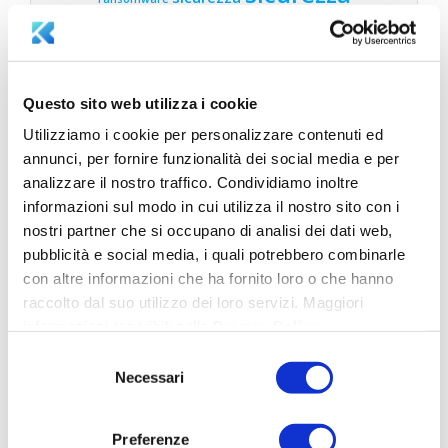
informatica
sicurezza informatica
sicurezza informatica lucca
aziendale
sicurezza informatica toscana
sostenibilità
Questo sito web utilizza i cookie
Utilizziamo i cookie per personalizzare contenuti ed
LATEST NEWS
annunci, per fornire funzionalità dei social media e per
analizzare il nostro traffico. Condividiamo inoltre
Legge 132/2025: governance intelligenza
informazioni sul modo in cui utilizza il nostro sito con i
artificiale in Italia
Ottobre 15, 2025
nostri partner che si occupano di analisi dei dati web,
pubblicità e social media, i quali potrebbero combinarle
Adeguarsi alla Direttiva NIS2: Come proteggere
con altre informazioni che ha fornito loro o che hanno
la tua azienda con Aksilia Suite e Cerbeyra
Luglio
raccolto dal suo utilizzo dei loro servizi. Maggiori
16, 2025
informazioni reperibili nella
Privacy Policy
.
Parità di Genere in Azienda: Vantaggi e
Selezione
Opportunità con la Certificazione UNI/PdR
Necessari
del
125:2022
Luglio 8, 2025
consenso
Preferenze