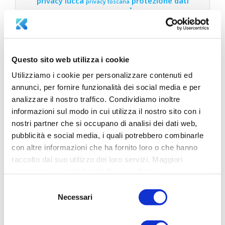
privacy lucca
protezione dati
privacy toscana
sicurezza
sicurezza
ransomware
informatica
sicurezza informatica
sicurezza informatica lucca
aziendale
sicurezza informatica toscana
sostenibilità
Questo sito web utilizza i cookie
Utilizziamo i cookie per personalizzare contenuti ed
annunci, per fornire funzionalità dei social media e per
LATEST NEWS
analizzare il nostro traffico. Condividiamo inoltre
informazioni sul modo in cui utilizza il nostro sito con i
Legge 132/2025: governance intelligenza
nostri partner che si occupano di analisi dei dati web,
artificiale in Italia
Ottobre 15, 2025
pubblicità e social media, i quali potrebbero combinarle
Adeguarsi alla Direttiva NIS2: Come proteggere
con altre informazioni che ha fornito loro o che hanno
la tua azienda con Aksilia Suite e Cerbeyra
Luglio
raccolto dal suo utilizzo dei loro servizi. Maggiori
16, 2025
informazioni reperibili nella
Privacy Policy
.
Selezione
Parità di Genere in Azienda: Vantaggi e
Necessari
Opportunità con la Certificazione UNI/PdR
del
125:2022
Luglio 8, 2025
consenso