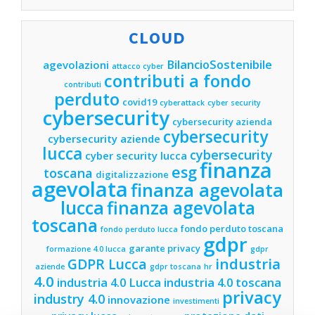
CLOUD
BilancioSostenibile
agevolazioni
attacco cyber
contributi a fondo
contributi
perduto
covid19
cyberattack
cyber security
cybersecurity
cybersecurity azienda
cybersecurity
cybersecurity aziende
lucca
cybersecurity
cyber security lucca
finanza
esg
toscana
digitalizzazione
agevolata
finanza agevolata
lucca
finanza agevolata
toscana
fondo perduto toscana
fondo perduto lucca
gdpr
garante privacy
formazione 4.0 lucca
gdpr
industria
GDPR Lucca
aziende
gdpr toscana
hr
4.0
industria 4.0 Lucca
industria 4.0 toscana
privacy
industry 4.0
innovazione
investimenti