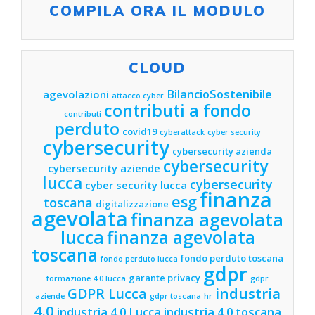
COMPILA ORA IL MODULO
CLOUD
BilancioSostenibile
agevolazioni
attacco cyber
contributi a fondo
contributi
perduto
covid19
cyberattack
cyber security
cybersecurity
cybersecurity azienda
cybersecurity
cybersecurity aziende
lucca
cybersecurity
cyber security lucca
finanza
esg
toscana
digitalizzazione
agevolata
finanza agevolata
lucca
finanza agevolata
toscana
fondo perduto toscana
fondo perduto lucca
gdpr
garante privacy
formazione 4.0 lucca
gdpr
industria
GDPR Lucca
aziende
gdpr toscana
hr
4.0
industria 4.0 Lucca
industria 4.0 toscana