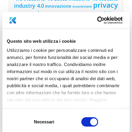
privacy
industry 4.0
innovazione
investimenti
privacy lucca
protezione dati
privacy toscana
sicurezza
sicurezza
ransomware
informatica
sicurezza informatica
sicurezza informatica lucca
aziendale
sicurezza informatica toscana
Questo sito web utilizza i cookie
sostenibilità
Utilizziamo i cookie per personalizzare contenuti ed
annunci, per fornire funzionalità dei social media e per
analizzare il nostro traffico. Condividiamo inoltre
LATEST NEWS
informazioni sul modo in cui utilizza il nostro sito con i
nostri partner che si occupano di analisi dei dati web,
Legge 132/2025: governance intelligenza
pubblicità e social media, i quali potrebbero combinarle
artificiale in Italia
Ottobre 15, 2025
con altre informazioni che ha fornito loro o che hanno
Adeguarsi alla Direttiva NIS2: Come proteggere
raccolto dal suo utilizzo dei loro servizi. Maggiori
la tua azienda con Aksilia Suite e Cerbeyra
Luglio
informazioni reperibili nella
Privacy Policy
.
16, 2025
Selezione
Necessari
Parità di Genere in Azienda: Vantaggi e
del
Opportunità con la Certificazione UNI/PdR
consenso