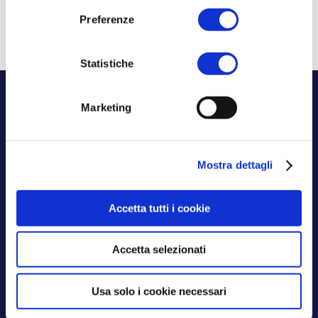
125:2022
Luglio 8, 2025
Preferenze
Statistiche
Marketing
Mostra dettagli
Aksilia certificata
Accetta tutti i cookie
ISO 9001:2015
ISO 27001:2022
Accetta selezionati
Usa solo i cookie necessari