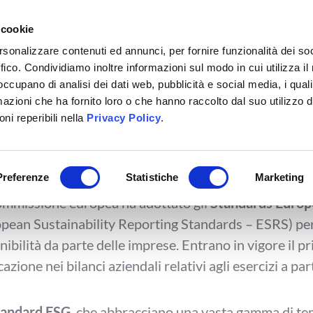
 cookie
ilia
Prodotti
Guida e supporto
C
rsonalizzare contenuti ed annunci, per fornire funzionalità dei so
ffico. Condividiamo inoltre informazioni sul modo in cui utilizza il 
 occupano di analisi dei dati web, pubblicità e social media, i qual
bligo report sostenib
azioni che ha fornito loro o che hanno raccolto dal suo utilizzo d
ni reperibili nella
Privacy Policy
.
’adozione degli stan
Preferenze
Statistiche
Marketing
mmissione europea ha adottato gli
Standards Europe
pean Sustainability Reporting Standards – ESRS) per 
nibilità da parte delle imprese. Entrano in vigore il
cazione nei bilanci aziendali relativi agli esercizi a par
tandard ESG
, che abbracciano una vasta gamma di tem