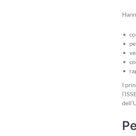
Hanno
co
pe
ver
co
ra
I pri
l’ISS
dell’
Pe