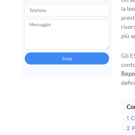
la bi
prest
risor
più a
Gli E
Invia
conto
Repor
defin
Co
1
C
2
P