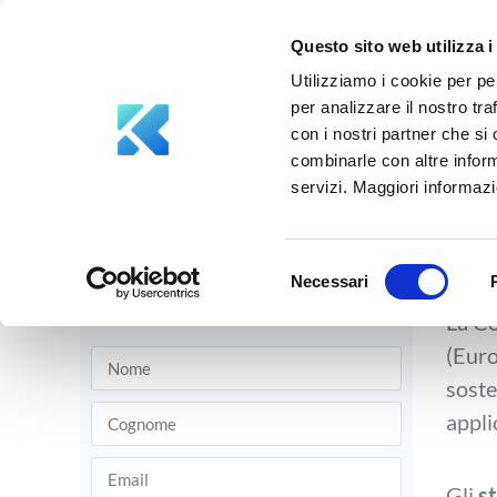
Questo sito web utilizza i
ESG Aks
Utilizziamo i cookie per pe
per analizzare il nostro tra
con i nostri partner che si
Patrizio Viani
Ob
combinarle con altre inform
servizi. Maggiori informazio
l
Agosto 28, 2023
Selezione
ESG Aksilia
Necessari
del
La Co
consenso
(Euro
soste
appli
Gli
s