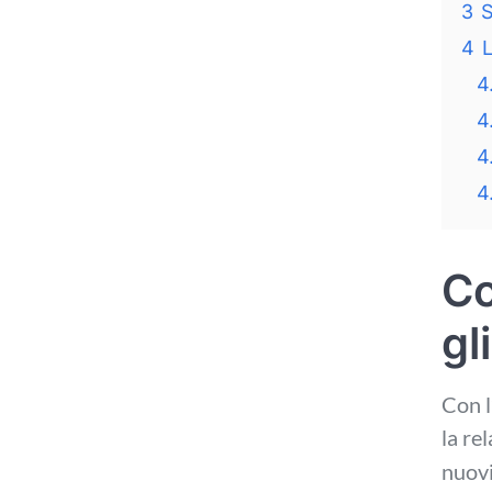
3
S
4
L
4.
4
4
4
Co
gl
Con l
la re
nuovi