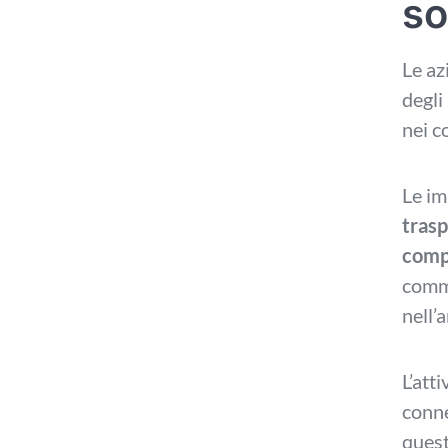
so
Le az
degli
nei c
Le im
trasp
comp
comme
nell’
L’att
conne
quest