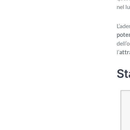
nel l
L’ade
poten
dell’
l’
attr
St