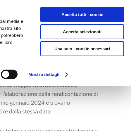
Accetta tutti i cookie
hi Siamo
Blog
Acquista il tuo pacchetto
cial media e
nostro sito
Accetta selezionati
i potrebbero
ilità: ufficiale
ei loro
Usa solo i cookie necessari
dard ESRS
Mostra dettagli
i sul Rapporto di Sostenibilità
l’elaborazione della rendicontazione di
 primo gennaio 2024 e trovano
tire dalla stessa data.
atiche tra cui il cambiamento climatico,