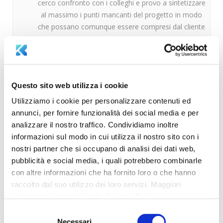
cerco confronto con i colleghi e provo a sintetizzare
al massimo i punti mancanti del progetto in modo
che possano comunque essere compresi dal cliente
4) IL LAVORO È CONCLUSO, I
SUPERIORI SONO SODDISFATTI E
Questo sito web utilizza i cookie
VORREBBERO CHE IL PROGETTO
Utilizziamo i cookie per personalizzare contenuti ed
annunci, per fornire funzionalità dei social media e per
FOSSE MOSTRATO AI COLLEGHI
analizzare il nostro traffico. Condividiamo inoltre
DELLE ALTRE AREE. COME PENSI
informazioni sul modo in cui utilizza il nostro sito con i
nostri partner che si occupano di analisi dei dati web,
DI IMPOSTARE LA
pubblicità e social media, i quali potrebbero combinarle
PRESENTAZIONE?
con altre informazioni che ha fornito loro o che hanno
raccolto dal suo utilizzo dei loro servizi. Maggiori
informazioni reperibili nella
Privacy Policy
.
Presenterò la mia parte di progetto attraverso
grafici e tabelle, piuttosto sintetiche, rappresentate
Selezione
Necessari