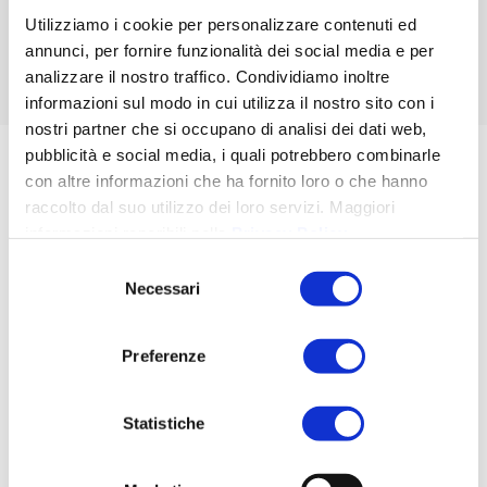
Scopri di più sui Piani di Welfare
Utilizziamo i cookie per personalizzare contenuti ed
annunci, per fornire funzionalità dei social media e per
Scopri di più
analizzare il nostro traffico. Condividiamo inoltre
informazioni sul modo in cui utilizza il nostro sito con i
nostri partner che si occupano di analisi dei dati web,
DUE DILIGENCE
pubblicità e social media, i quali potrebbero combinarle
con altre informazioni che ha fornito loro o che hanno
raccolto dal suo utilizzo dei loro servizi. Maggiori
Abbiamo maturato esperienza nei
processi di due diligence
informazioni reperibili nella
Privacy Policy
.
funzionali alle operazioni di acquisizione societaria in
qualità di esperto legale e fiscale. Operiamo tramite
Selezione
un’attività di
verifica integrata e condivisa
nella quale il
Necessari
del
lavoro congiunto di un team multidisciplinare e trasversale
consenso
consente di esaltare le rispettive competenze a beneficio del
Cliente.
Preferenze
Due Diligence Business | Financial
Due Diligence Fiscale | Legale
Statistiche