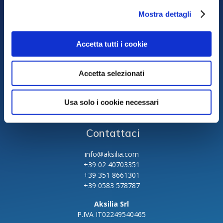
Aksilia certificata
Mostra dettagli
ISO 9001:2015
ISO 27001:2013
Accetta tutti i cookie
Accetta selezionati
Area Legale
Cookie Policy
Usa solo i cookie necessari
Privacy Policy
Contattaci
info@aksilia.com
+39 02 40703351
+39 351 8661301
+39 0583 578787
Aksilia Srl
P.IVA IT02249540465