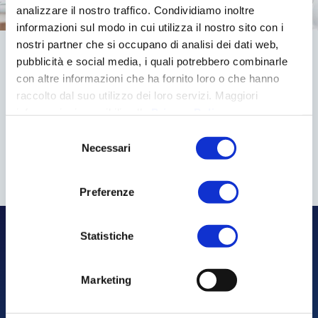
analizzare il nostro traffico. Condividiamo inoltre
informazioni sul modo in cui utilizza il nostro sito con i
nostri partner che si occupano di analisi dei dati web,
Complimenti!
pubblicità e social media, i quali potrebbero combinarle
con altre informazioni che ha fornito loro o che hanno
raccolto dal suo utilizzo dei loro servizi. Maggiori
Hai fatto il primo passo per scoprire
informazioni reperibili nella
Privacy Policy
.
quali sono i finanziamenti per la tua
impresa!
Selezione
Necessari
del
Ti ricontatteremo per fissare un appuntamento con te,
consenso
dove e quando vuoi, e senza impegno.
Preferenze
Statistiche
Marketing