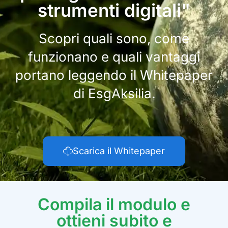
strumenti digitali"
Scopri quali sono, come
funzionano e quali vantaggi
portano leggendo il Whitepaper
di EsgAksilia.
Scarica il Whitepaper
Compila il modulo e
ottieni subito e