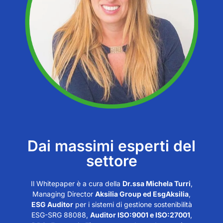
Dai massimi esperti del
settore
Il Whitepaper è a cura della
Dr.ssa Michela Turri
,
Managing Director
Aksilia Group ed EsgAksilia
,
ESG Auditor
per i sistemi di gestione sostenibilità
ESG-SRG 88088,
Auditor ISO:9001 e ISO:27001
,