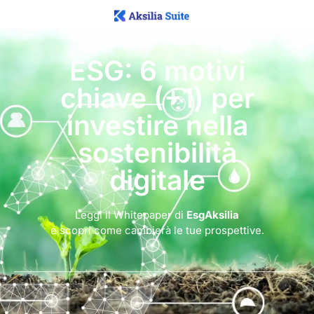
ESG: 6 motivi
chiave (+1) per
investire nella
sostenibilità
digitale
Leggi il Whitepaper di
EsgAksilia
e scopri come cambierà le tue prospettive.