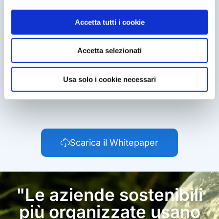
digitalizzazione: questa è una potenza
Sfrutta il potenziale dell’automazione per ridurre i
Accetta tutti i cookie
costi e generare impatti positivi sull’economia, sul
pianeta e sulla società
Accetta selezionati
E in più troverai una parte di grande interesse per la
tua azienda:
le imprese italiane alla prova della
sostenibilità con il PNRR.
Usa solo i cookie necessari
Scarica il Whitepaper
"Le aziende sostenibili
più organizzate usano