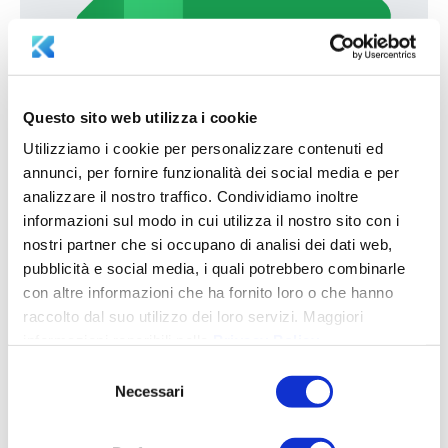
Questo sito web utilizza i cookie
Utilizziamo i cookie per personalizzare contenuti ed
annunci, per fornire funzionalità dei social media e per
analizzare il nostro traffico. Condividiamo inoltre
informazioni sul modo in cui utilizza il nostro sito con i
nostri partner che si occupano di analisi dei dati web,
pubblicità e social media, i quali potrebbero combinarle
Fa crescere il valore del tuo business
con altre informazioni che ha fornito loro o che hanno
raccolto dal suo utilizzo dei loro servizi. Maggiori
Costantemente aggiornato su nuove norme e certificazioni, ti
informazioni reperibili nella
Privacy Policy
.
aiuta di essere sempre in linea con i criteri ESG, valorizzando i
tuoi investimenti sostenibili.
Segnala bandi e finanziamenti
Selezione
pubblici
a cui è possibile accedere per aumentare la tua
Necessari
del
competitività.
consenso